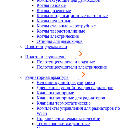
Комплектующие для дымоходов
Котлы газовые
Котлы дизельные
Котлы конденсационные настенные
Котлы пеллетные
Котлы стальные жаротрубные
Котлы твердотопливные
Котлы электрические
Отводы для дымоходов
Полотенцедержатели
Полотенцесушители
Полотенцесушители водяные
Полотенцесушители электрические
Радиаторная арматура
Вентили ручной регулировки
Дренажные устройства для радиаторов
Клапаны запорные
Клапаны запорные для радиаторов
Клапаны термостатические
Комплекты управления для радиаторов по
Wi-Fi
Подключения термостатические
Термоголовки жидкостные