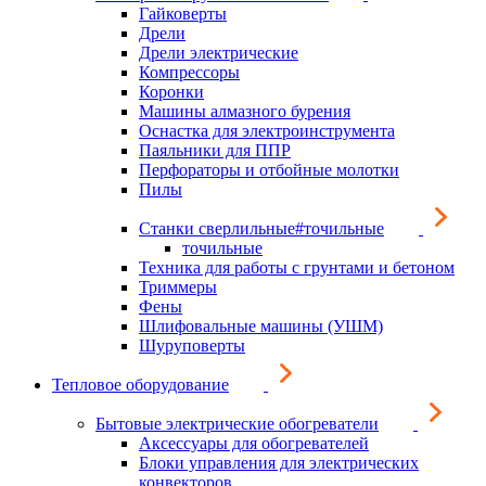
Гайковерты
Дрели
Дрели электрические
Компрессоры
Коронки
Машины алмазного бурения
Оснастка для электроинструмента
Паяльники для ППР
Перфораторы и отбойные молотки
Пилы
Станки сверлильные#точильные
точильные
Техника для работы с грунтами и бетоном
Триммеры
Фены
Шлифовальные машины (УШМ)
Шуруповерты
Тепловое оборудование
Бытовые электрические обогреватели
Аксессуары для обогревателей
Блоки управления для электрических
конвекторов