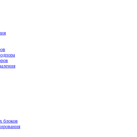
ния
ров
подпора
оров
даления
х блоков
нирования