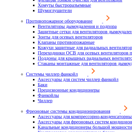
Хомуты быстроразъемные
Шумоглушители
Противопожарное оборудование
Вентиляторы дымоудаления и подпора
Защитные сетки для вентиляторов дымоудале
Зонты для осевых вентиляторов
Клапаны противопожарные
Кожухи защитные для радиальных вентилято
Переходники ОСВ для осевых вентиляторов 
Поддоны для крышных радиальных вентилят
Стаканы монтажные для вентиляторов дымоу
Системы чиллер фанкойл
Аксессуары для систем чиллер фанкойл
Баки
Прецизионные кондиционеры
Фанкойлы
Чиллер
Фреоновые системы кондиционирования
Аксессуары для компрессорно-конденсаторны
Аксессуары для фреоновых систем кондицио
Канальные кондиционеры большой мощности