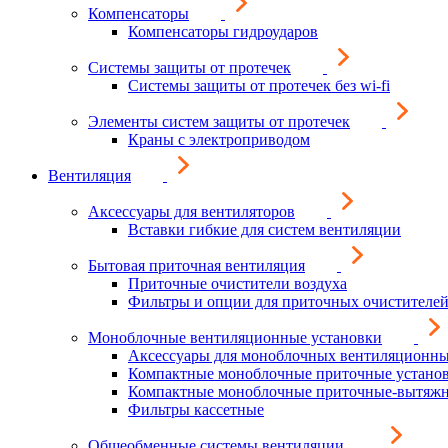
Компенсаторы
Компенсаторы гидроударов
Системы защиты от протечек
Системы защиты от протечек без wi-fi
Элементы систем защиты от протечек
Краны с электроприводом
Вентиляция
Аксессуары для вентиляторов
Вставки гибкие для систем вентиляции
Бытовая приточная вентиляция
Приточные очистители воздуха
Фильтры и опции для приточных очистителей
Моноблочные вентиляционные установки
Аксессуары для моноблочных вентиляционны
Компактные моноблочные приточные устано
Компактные моноблочные приточные-вытяжн
Фильтры кассетные
Общеобменные системы вентиляции