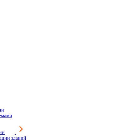
ии
емами
ии
зации зданий