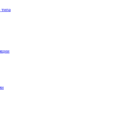
 типа
ляции
ми