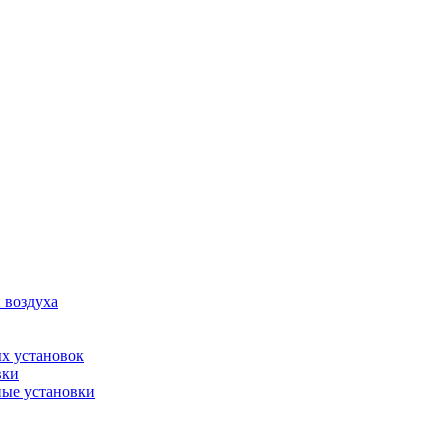
 воздуха
х установок
вки
ые установки