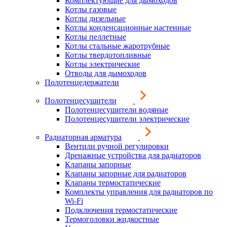
Комплектующие для дымоходов
Котлы газовые
Котлы дизельные
Котлы конденсационные настенные
Котлы пеллетные
Котлы стальные жаротрубные
Котлы твердотопливные
Котлы электрические
Отводы для дымоходов
Полотенцедержатели
Полотенцесушители
Полотенцесушители водяные
Полотенцесушители электрические
Радиаторная арматура
Вентили ручной регулировки
Дренажные устройства для радиаторов
Клапаны запорные
Клапаны запорные для радиаторов
Клапаны термостатические
Комплекты управления для радиаторов по
Wi-Fi
Подключения термостатические
Термоголовки жидкостные