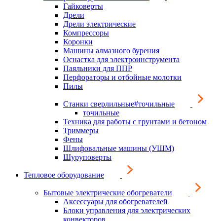
Гайковерты
Дрели
Дрели электрические
Компрессоры
Коронки
Машины алмазного бурения
Оснастка для электроинструмента
Паяльники для ППР
Перфораторы и отбойные молотки
Пилы
Станки сверлильные#точильные
точильные
Техника для работы с грунтами и бетоном
Триммеры
Фены
Шлифовальные машины (УШМ)
Шуруповерты
Тепловое оборудование
Бытовые электрические обогреватели
Аксессуары для обогревателей
Блоки управления для электрических
конвекторов