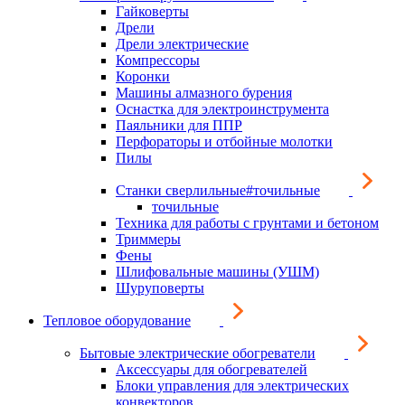
Гайковерты
Дрели
Дрели электрические
Компрессоры
Коронки
Машины алмазного бурения
Оснастка для электроинструмента
Паяльники для ППР
Перфораторы и отбойные молотки
Пилы
Станки сверлильные#точильные
точильные
Техника для работы с грунтами и бетоном
Триммеры
Фены
Шлифовальные машины (УШМ)
Шуруповерты
Тепловое оборудование
Бытовые электрические обогреватели
Аксессуары для обогревателей
Блоки управления для электрических
конвекторов