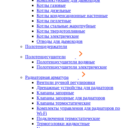
Комплектующие для дымоходов
Котлы газовые
Котлы дизельные
Котлы конденсационные настенные
Котлы пеллетные
Котлы стальные жаротрубные
Котлы твердотопливные
Котлы электрические
Отводы для дымоходов
Полотенцедержатели
Полотенцесушители
Полотенцесушители водяные
Полотенцесушители электрические
Радиаторная арматура
Вентили ручной регулировки
Дренажные устройства для радиаторов
Клапаны запорные
Клапаны запорные для радиаторов
Клапаны термостатические
Комплекты управления для радиаторов по
Wi-Fi
Подключения термостатические
Термоголовки жидкостные