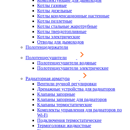
Комплектующие для дымоходов
Котлы газовые
Котлы дизельные
Котлы конденсационные настенные
Котлы пеллетные
Котлы стальные жаротрубные
Котлы твердотопливные
Котлы электрические
Отводы для дымоходов
Полотенцедержатели
Полотенцесушители
Полотенцесушители водяные
Полотенцесушители электрические
Радиаторная арматура
Вентили ручной регулировки
Дренажные устройства для радиаторов
Клапаны запорные
Клапаны запорные для радиаторов
Клапаны термостатические
Комплекты управления для радиаторов по
Wi-Fi
Подключения термостатические
Термоголовки жидкостные