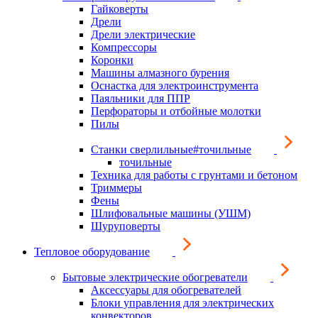
Гайковерты
Дрели
Дрели электрические
Компрессоры
Коронки
Машины алмазного бурения
Оснастка для электроинструмента
Паяльники для ППР
Перфораторы и отбойные молотки
Пилы
Станки сверлильные#точильные
точильные
Техника для работы с грунтами и бетоном
Триммеры
Фены
Шлифовальные машины (УШМ)
Шуруповерты
Тепловое оборудование
Бытовые электрические обогреватели
Аксессуары для обогревателей
Блоки управления для электрических
конвекторов