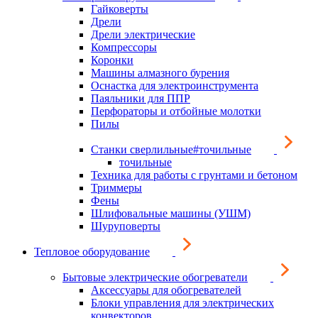
Гайковерты
Дрели
Дрели электрические
Компрессоры
Коронки
Машины алмазного бурения
Оснастка для электроинструмента
Паяльники для ППР
Перфораторы и отбойные молотки
Пилы
Станки сверлильные#точильные
точильные
Техника для работы с грунтами и бетоном
Триммеры
Фены
Шлифовальные машины (УШМ)
Шуруповерты
Тепловое оборудование
Бытовые электрические обогреватели
Аксессуары для обогревателей
Блоки управления для электрических
конвекторов