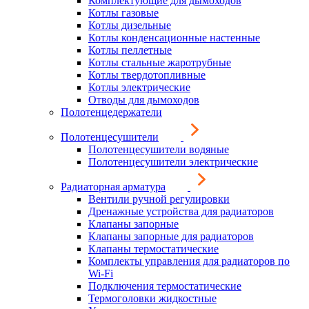
Комплектующие для дымоходов
Котлы газовые
Котлы дизельные
Котлы конденсационные настенные
Котлы пеллетные
Котлы стальные жаротрубные
Котлы твердотопливные
Котлы электрические
Отводы для дымоходов
Полотенцедержатели
Полотенцесушители
Полотенцесушители водяные
Полотенцесушители электрические
Радиаторная арматура
Вентили ручной регулировки
Дренажные устройства для радиаторов
Клапаны запорные
Клапаны запорные для радиаторов
Клапаны термостатические
Комплекты управления для радиаторов по
Wi-Fi
Подключения термостатические
Термоголовки жидкостные