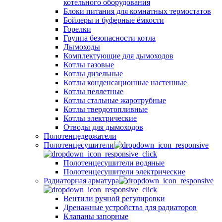
котельного оборудования
Блоки питания для комнатных термостатов
Бойлеры и буферные ёмкости
Горелки
Группа безопасности котла
Дымоходы
Комплектующие для дымоходов
Котлы газовые
Котлы дизельные
Котлы конденсационные настенные
Котлы пеллетные
Котлы стальные жаротрубные
Котлы твердотопливные
Котлы электрические
Отводы для дымоходов
Полотенцедержатели
Полотенцесушители
Полотенцесушители водяные
Полотенцесушители электрические
Радиаторная арматура
Вентили ручной регулировки
Дренажные устройства для радиаторов
Клапаны запорные