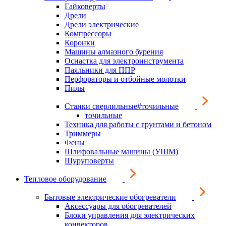
Гайковерты
Дрели
Дрели электрические
Компрессоры
Коронки
Машины алмазного бурения
Оснастка для электроинструмента
Паяльники для ППР
Перфораторы и отбойные молотки
Пилы
Станки сверлильные#точильные
точильные
Техника для работы с грунтами и бетоном
Триммеры
Фены
Шлифовальные машины (УШМ)
Шуруповерты
Тепловое оборудование
Бытовые электрические обогреватели
Аксессуары для обогревателей
Блоки управления для электрических
конвекторов