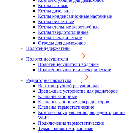
Комплектующие для дымоходов
Котлы газовые
Котлы дизельные
Котлы конденсационные настенные
Котлы пеллетные
Котлы стальные жаротрубные
Котлы твердотопливные
Котлы электрические
Отводы для дымоходов
Полотенцедержатели
Полотенцесушители
Полотенцесушители водяные
Полотенцесушители электрические
Радиаторная арматура
Вентили ручной регулировки
Дренажные устройства для радиаторов
Клапаны запорные
Клапаны запорные для радиаторов
Клапаны термостатические
Комплекты управления для радиаторов по
Wi-Fi
Подключения термостатические
Термоголовки жидкостные