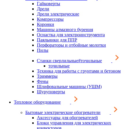
Гайковерты
Дрели
Дрели электрические
Компрессоры
Коронки
Машины алмазного бурения
Оснастка для электроинструмента
Паяльники для ППР
Перфораторы и отбойные молотки
Пилы
Станки сверлильные#точильные
точильные
Техника для работы с грунтами и бетоном
Триммеры
Фены
Шлифовальные машины (УШМ)
Шуруповерты
Тепловое оборудование
Бытовые электрические обогреватели
Аксессуары для обогревателей
Блоки управления для электрических
конвекторов