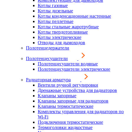
Комплектующие для дымоходов
Котлы газовые
Котлы дизельные
Котлы конденсационные настенные
Котлы пеллетные
Котлы стальные жаротрубные
Котлы твердотопливные
Котлы электрические
Отводы для дымоходов
Полотенцедержатели
Полотенцесушители
Полотенцесушители водяные
Полотенцесушители электрические
Радиаторная арматура
Вентили ручной регулировки
Дренажные устройства для радиаторов
Клапаны запорные
Клапаны запорные для радиаторов
Клапаны термостатические
Комплекты управления для радиаторов по
Wi-Fi
Подключения термостатические
Термоголовки жидкостные