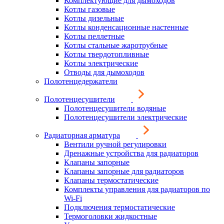
Комплектующие для дымоходов
Котлы газовые
Котлы дизельные
Котлы конденсационные настенные
Котлы пеллетные
Котлы стальные жаротрубные
Котлы твердотопливные
Котлы электрические
Отводы для дымоходов
Полотенцедержатели
Полотенцесушители
Полотенцесушители водяные
Полотенцесушители электрические
Радиаторная арматура
Вентили ручной регулировки
Дренажные устройства для радиаторов
Клапаны запорные
Клапаны запорные для радиаторов
Клапаны термостатические
Комплекты управления для радиаторов по
Wi-Fi
Подключения термостатические
Термоголовки жидкостные