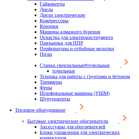
Гайковерты
Дрели
Дрели электрические
Компрессоры
Коронки
Машины алмазного бурения
Оснастка для электроинструмента
Паяльники для ППР
Перфораторы и отбойные молотки
Пилы
Станки сверлильные#точильные
точильные
Техника для работы с грунтами и бетоном
Триммеры
Фены
Шлифовальные машины (УШМ)
Шуруповерты
Тепловое оборудование
Бытовые электрические обогреватели
Аксессуары для обогревателей
Блоки управления для электрических
конвекторов