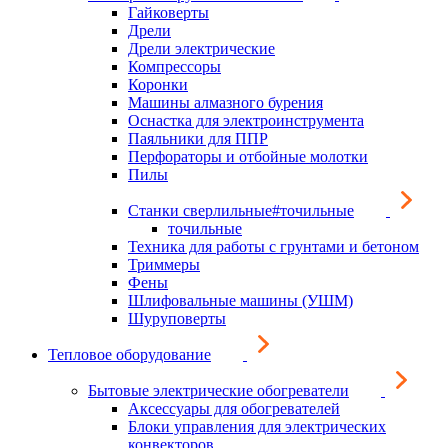
Гайковерты
Дрели
Дрели электрические
Компрессоры
Коронки
Машины алмазного бурения
Оснастка для электроинструмента
Паяльники для ППР
Перфораторы и отбойные молотки
Пилы
Станки сверлильные#точильные
точильные
Техника для работы с грунтами и бетоном
Триммеры
Фены
Шлифовальные машины (УШМ)
Шуруповерты
Тепловое оборудование
Бытовые электрические обогреватели
Аксессуары для обогревателей
Блоки управления для электрических
конвекторов