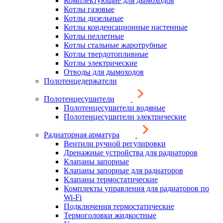
Комплектующие для дымоходов
Котлы газовые
Котлы дизельные
Котлы конденсационные настенные
Котлы пеллетные
Котлы стальные жаротрубные
Котлы твердотопливные
Котлы электрические
Отводы для дымоходов
Полотенцедержатели
Полотенцесушители
Полотенцесушители водяные
Полотенцесушители электрические
Радиаторная арматура
Вентили ручной регулировки
Дренажные устройства для радиаторов
Клапаны запорные
Клапаны запорные для радиаторов
Клапаны термостатические
Комплекты управления для радиаторов по
Wi-Fi
Подключения термостатические
Термоголовки жидкостные