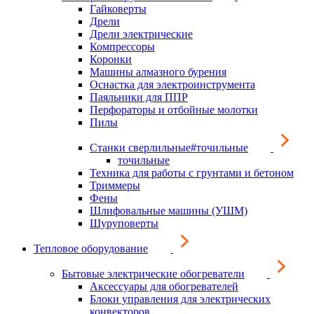
Гайковерты
Дрели
Дрели электрические
Компрессоры
Коронки
Машины алмазного бурения
Оснастка для электроинструмента
Паяльники для ППР
Перфораторы и отбойные молотки
Пилы
Станки сверлильные#точильные
точильные
Техника для работы с грунтами и бетоном
Триммеры
Фены
Шлифовальные машины (УШМ)
Шуруповерты
Тепловое оборудование
Бытовые электрические обогреватели
Аксессуары для обогревателей
Блоки управления для электрических
конвекторов