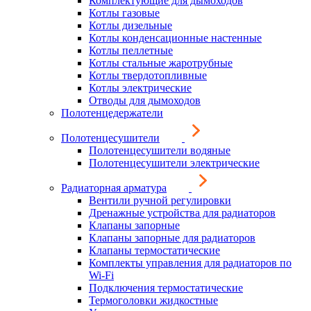
Комплектующие для дымоходов
Котлы газовые
Котлы дизельные
Котлы конденсационные настенные
Котлы пеллетные
Котлы стальные жаротрубные
Котлы твердотопливные
Котлы электрические
Отводы для дымоходов
Полотенцедержатели
Полотенцесушители
Полотенцесушители водяные
Полотенцесушители электрические
Радиаторная арматура
Вентили ручной регулировки
Дренажные устройства для радиаторов
Клапаны запорные
Клапаны запорные для радиаторов
Клапаны термостатические
Комплекты управления для радиаторов по
Wi-Fi
Подключения термостатические
Термоголовки жидкостные