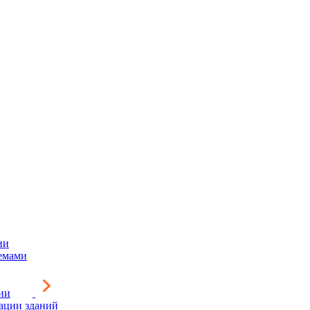
ии
емами
ии
зации зданий