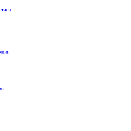
 типа
ляции
ми