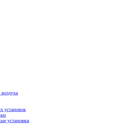
 воздуха
х установок
вки
ые установки