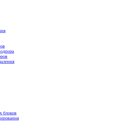
ния
ров
подпора
оров
даления
х блоков
нирования