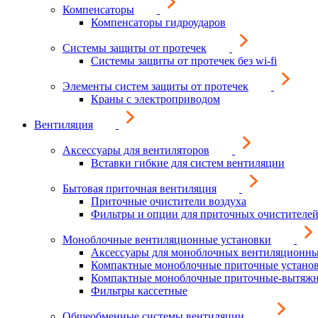
Компенсаторы
Компенсаторы гидроударов
Системы защиты от протечек
Системы защиты от протечек без wi-fi
Элементы систем защиты от протечек
Краны с электроприводом
Вентиляция
Аксессуары для вентиляторов
Вставки гибкие для систем вентиляции
Бытовая приточная вентиляция
Приточные очистители воздуха
Фильтры и опции для приточных очистителей
Моноблочные вентиляционные установки
Аксессуары для моноблочных вентиляционны
Компактные моноблочные приточные устано
Компактные моноблочные приточные-вытяжн
Фильтры кассетные
Общеобменные системы вентиляции