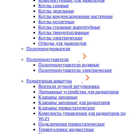
Комплектующие для дымоходов
Котлы газовые
Котлы дизельные
Котлы конденсационные настенные
Котлы пеллетные
Котлы стальные жаротрубные
Котлы твердотопливные
Котлы электрические
Отводы для дымоходов
Полотенцедержатели
Полотенцесушители
Полотенцесушители водяные
Полотенцесушители электрические
Радиаторная арматура
Вентили ручной регулировки
Дренажные устройства для радиаторов
Клапаны запорные
Клапаны запорные для радиаторов
Клапаны термостатические
Комплекты управления для радиаторов по
Wi-Fi
Подключения термостатические
Термоголовки жидкостные