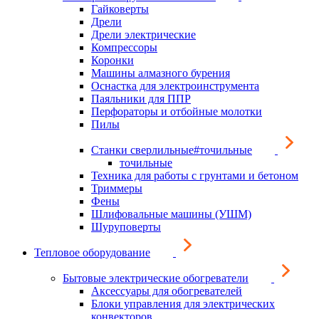
Гайковерты
Дрели
Дрели электрические
Компрессоры
Коронки
Машины алмазного бурения
Оснастка для электроинструмента
Паяльники для ППР
Перфораторы и отбойные молотки
Пилы
Станки сверлильные#точильные
точильные
Техника для работы с грунтами и бетоном
Триммеры
Фены
Шлифовальные машины (УШМ)
Шуруповерты
Тепловое оборудование
Бытовые электрические обогреватели
Аксессуары для обогревателей
Блоки управления для электрических
конвекторов