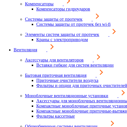
Компенсаторы
Компенсаторы гидроударов
Системы защиты от протечек
Системы защиты от протечек без wi-fi
Элементы систем защиты от протечек
Краны с электроприводом
Вентиляция
Аксессуары для вентиляторов
Вставки гибкие для систем вентиляции
Бытовая приточная вентиляция
Приточные очистители воздуха
Фильтры и опции для приточных очистителей
Моноблочные вентиляционные установки
Аксессуары для моноблочных вентиляционны
Компактные моноблочные приточные устано
Компактные моноблочные приточные-вытяжн
Фильтры кассетные
Общеобменные системы вентиляции