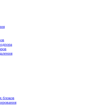
ния
ров
подпора
оров
даления
х блоков
нирования