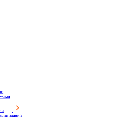
ии
емами
ии
зации зданий