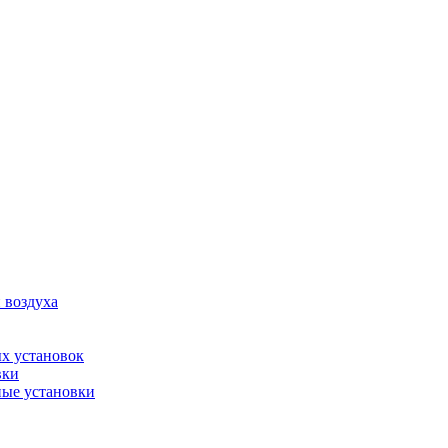
 воздуха
х установок
вки
ые установки