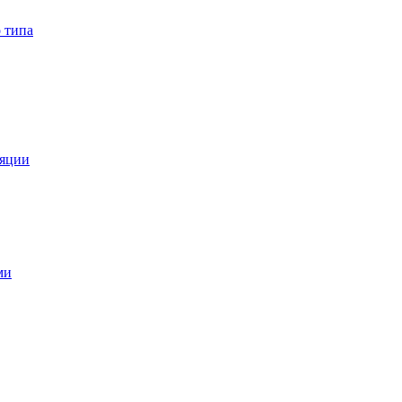
 типа
ляции
ми