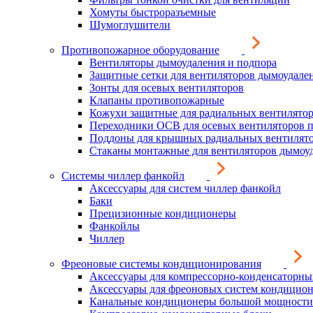
Хомуты быстроразъемные
Шумоглушители
Противопожарное оборудование
Вентиляторы дымоудаления и подпора
Защитные сетки для вентиляторов дымоудале
Зонты для осевых вентиляторов
Клапаны противопожарные
Кожухи защитные для радиальных вентилято
Переходники ОСВ для осевых вентиляторов 
Поддоны для крышных радиальных вентилят
Стаканы монтажные для вентиляторов дымоу
Системы чиллер фанкойл
Аксессуары для систем чиллер фанкойл
Баки
Прецизионные кондиционеры
Фанкойлы
Чиллер
Фреоновые системы кондиционирования
Аксессуары для компрессорно-конденсаторны
Аксессуары для фреоновых систем кондицио
Канальные кондиционеры большой мощности