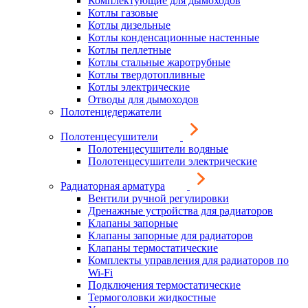
Комплектующие для дымоходов
Котлы газовые
Котлы дизельные
Котлы конденсационные настенные
Котлы пеллетные
Котлы стальные жаротрубные
Котлы твердотопливные
Котлы электрические
Отводы для дымоходов
Полотенцедержатели
Полотенцесушители
Полотенцесушители водяные
Полотенцесушители электрические
Радиаторная арматура
Вентили ручной регулировки
Дренажные устройства для радиаторов
Клапаны запорные
Клапаны запорные для радиаторов
Клапаны термостатические
Комплекты управления для радиаторов по
Wi-Fi
Подключения термостатические
Термоголовки жидкостные