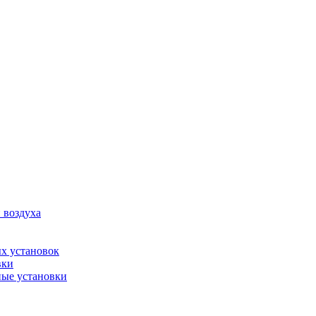
 воздуха
х установок
вки
ые установки