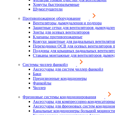
Хомуты быстроразъемные
Шумоглушители
Противопожарное оборудование
Вентиляторы дымоудаления и подпора
Защитные сетки для вентиляторов дымоудале
Зонты для осевых вентиляторов
Клапаны противопожарные
Кожухи защитные для радиальных вентилято
Переходники ОСВ для осевых вентиляторов 
Поддоны для крышных радиальных вентилят
Стаканы монтажные для вентиляторов дымоу
Системы чиллер фанкойл
Аксессуары для систем чиллер фанкойл
Баки
Прецизионные кондиционеры
Фанкойлы
Чиллер
Фреоновые системы кондиционирования
Аксессуары для компрессорно-конденсаторны
Аксессуары для фреоновых систем кондицио
Канальные кондиционеры большой мощности