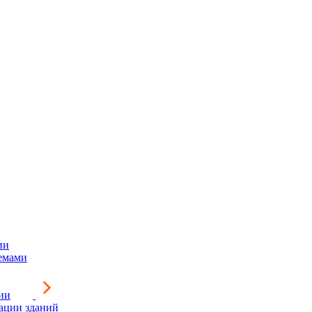
ии
емами
ии
зации зданий