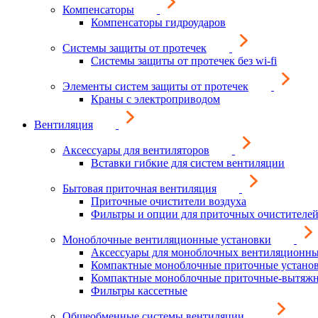
Компенсаторы
Компенсаторы гидроударов
Системы защиты от протечек
Системы защиты от протечек без wi-fi
Элементы систем защиты от протечек
Краны с электроприводом
Вентиляция
Аксессуары для вентиляторов
Вставки гибкие для систем вентиляции
Бытовая приточная вентиляция
Приточные очистители воздуха
Фильтры и опции для приточных очистителей
Моноблочные вентиляционные установки
Аксессуары для моноблочных вентиляционны
Компактные моноблочные приточные устано
Компактные моноблочные приточные-вытяжн
Фильтры кассетные
Общеобменные системы вентиляции