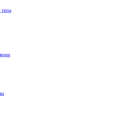
 типа
ляции
ми