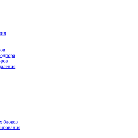
ния
ров
подпора
оров
даления
х блоков
нирования