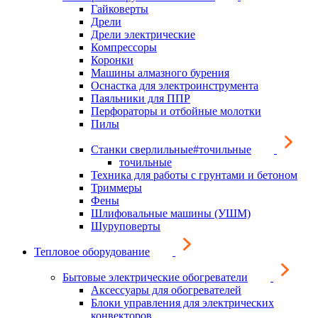
Гайковерты
Дрели
Дрели электрические
Компрессоры
Коронки
Машины алмазного бурения
Оснастка для электроинструмента
Паяльники для ППР
Перфораторы и отбойные молотки
Пилы
Станки сверлильные#точильные
точильные
Техника для работы с грунтами и бетоном
Триммеры
Фены
Шлифовальные машины (УШМ)
Шуруповерты
Тепловое оборудование
Бытовые электрические обогреватели
Аксессуары для обогревателей
Блоки управления для электрических
конвекторов