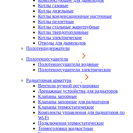
Комплектующие для дымоходов
Котлы газовые
Котлы дизельные
Котлы конденсационные настенные
Котлы пеллетные
Котлы стальные жаротрубные
Котлы твердотопливные
Котлы электрические
Отводы для дымоходов
Полотенцедержатели
Полотенцесушители
Полотенцесушители водяные
Полотенцесушители электрические
Радиаторная арматура
Вентили ручной регулировки
Дренажные устройства для радиаторов
Клапаны запорные
Клапаны запорные для радиаторов
Клапаны термостатические
Комплекты управления для радиаторов по
Wi-Fi
Подключения термостатические
Термоголовки жидкостные