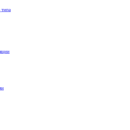
 типа
ляции
ми