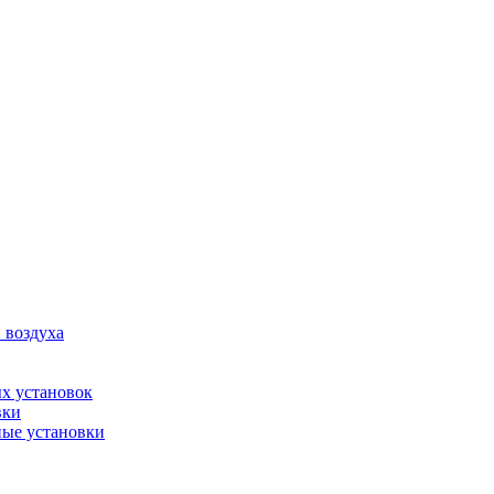
 воздуха
х установок
вки
ые установки