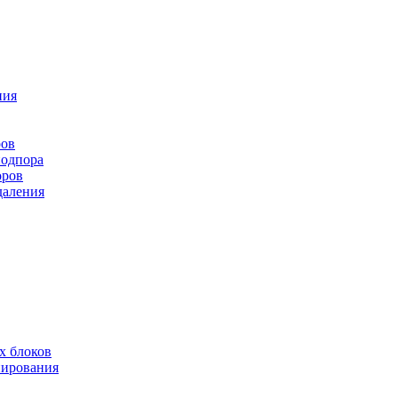
ния
ров
подпора
оров
даления
х блоков
нирования