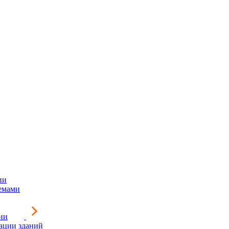
ии
емами
ии
зации зданий