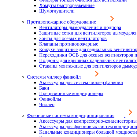
Хомуты быстроразъемные
Шумоглушители
Противопожарное оборудование
Вентиляторы дымоудаления и подпора
Защитные сетки для вентиляторов дымоудале
Зонты для осевых вентиляторов
Клапаны противопожарные
Кожухи защитные для радиальных вентилято
Переходники ОСВ для осевых вентиляторов 
Поддоны для крышных радиальных вентилят
Стаканы монтажные для вентиляторов дымоу
Системы чиллер фанкойл
Аксессуары для систем чиллер фанкойл
Баки
Прецизионные кондиционеры
Фанкойлы
Чиллер
Фреоновые системы кондиционирования
Аксессуары для компрессорно-конденсаторны
Аксессуары для фреоновых систем кондицио
Канальные кондиционеры большой мощности