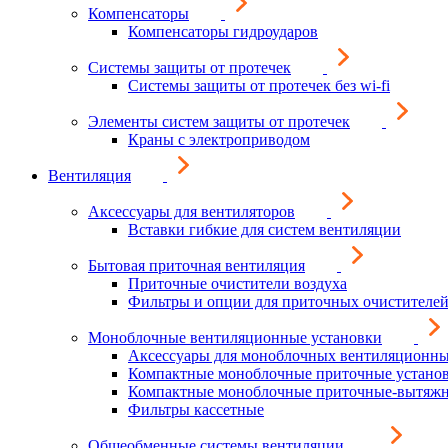
Компенсаторы
Компенсаторы гидроударов
Системы защиты от протечек
Системы защиты от протечек без wi-fi
Элементы систем защиты от протечек
Краны с электроприводом
Вентиляция
Аксессуары для вентиляторов
Вставки гибкие для систем вентиляции
Бытовая приточная вентиляция
Приточные очистители воздуха
Фильтры и опции для приточных очистителей
Моноблочные вентиляционные установки
Аксессуары для моноблочных вентиляционны
Компактные моноблочные приточные устано
Компактные моноблочные приточные-вытяжн
Фильтры кассетные
Общеобменные системы вентиляции