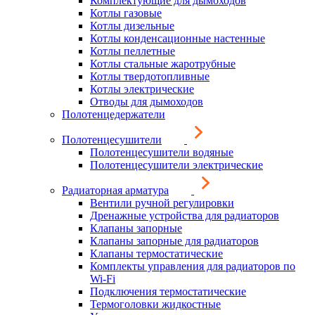
Комплектующие для дымоходов
Котлы газовые
Котлы дизельные
Котлы конденсационные настенные
Котлы пеллетные
Котлы стальные жаротрубные
Котлы твердотопливные
Котлы электрические
Отводы для дымоходов
Полотенцедержатели
Полотенцесушители
Полотенцесушители водяные
Полотенцесушители электрические
Радиаторная арматура
Вентили ручной регулировки
Дренажные устройства для радиаторов
Клапаны запорные
Клапаны запорные для радиаторов
Клапаны термостатические
Комплекты управления для радиаторов по
Wi-Fi
Подключения термостатические
Термоголовки жидкостные