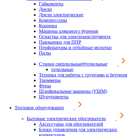
Гайковерты
Дрели
Дрели электрические
Компрессоры
Коронки
Машины алмазного бурения
Оснастка для электроинструмента
Паяльники для ППР
Перфораторы и отбойные молотки
Пилы
Станки сверлильные#точильные
точильные
Техника для работы с грунтами и бетоном
Триммеры
Фены
Шлифовальные машины (УШМ)
Шуруповерты
Тепловое оборудование
Бытовые электрические обогреватели
Аксессуары для обогревателей
Блоки управления для электрических
конвекторов