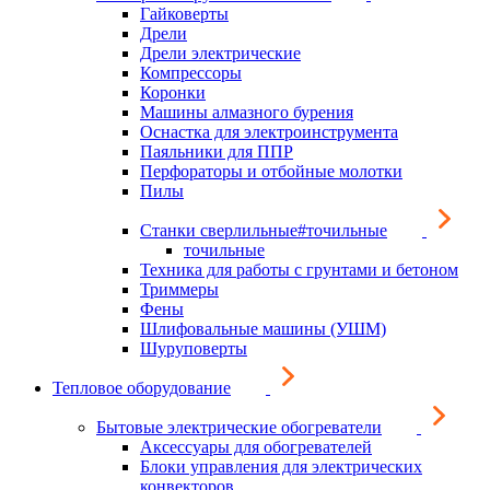
Гайковерты
Дрели
Дрели электрические
Компрессоры
Коронки
Машины алмазного бурения
Оснастка для электроинструмента
Паяльники для ППР
Перфораторы и отбойные молотки
Пилы
Станки сверлильные#точильные
точильные
Техника для работы с грунтами и бетоном
Триммеры
Фены
Шлифовальные машины (УШМ)
Шуруповерты
Тепловое оборудование
Бытовые электрические обогреватели
Аксессуары для обогревателей
Блоки управления для электрических
конвекторов