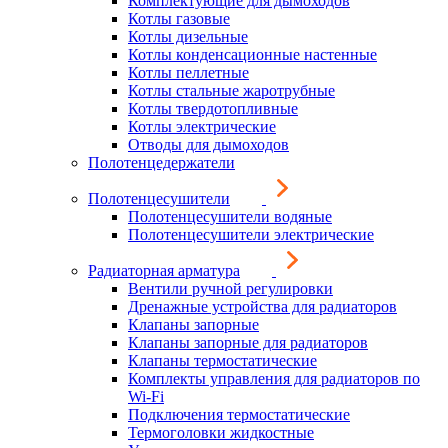
Комплектующие для дымоходов
Котлы газовые
Котлы дизельные
Котлы конденсационные настенные
Котлы пеллетные
Котлы стальные жаротрубные
Котлы твердотопливные
Котлы электрические
Отводы для дымоходов
Полотенцедержатели
Полотенцесушители
Полотенцесушители водяные
Полотенцесушители электрические
Радиаторная арматура
Вентили ручной регулировки
Дренажные устройства для радиаторов
Клапаны запорные
Клапаны запорные для радиаторов
Клапаны термостатические
Комплекты управления для радиаторов по
Wi-Fi
Подключения термостатические
Термоголовки жидкостные