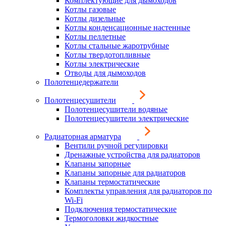
Комплектующие для дымоходов
Котлы газовые
Котлы дизельные
Котлы конденсационные настенные
Котлы пеллетные
Котлы стальные жаротрубные
Котлы твердотопливные
Котлы электрические
Отводы для дымоходов
Полотенцедержатели
Полотенцесушители
Полотенцесушители водяные
Полотенцесушители электрические
Радиаторная арматура
Вентили ручной регулировки
Дренажные устройства для радиаторов
Клапаны запорные
Клапаны запорные для радиаторов
Клапаны термостатические
Комплекты управления для радиаторов по
Wi-Fi
Подключения термостатические
Термоголовки жидкостные