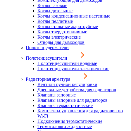
Комплектующие для дымоходов
Котлы газовые
Котлы дизельные
Котлы конденсационные настенные
Котлы пеллетные
Котлы стальные жаротрубные
Котлы твердотопливные
Котлы электрические
Отводы для дымоходов
Полотенцедержатели
Полотенцесушители
Полотенцесушители водяные
Полотенцесушители электрические
Радиаторная арматура
Вентили ручной регулировки
Дренажные устройства для радиаторов
Клапаны запорные
Клапаны запорные для радиаторов
Клапаны термостатические
Комплекты управления для радиаторов по
Wi-Fi
Подключения термостатические
Термоголовки жидкостные