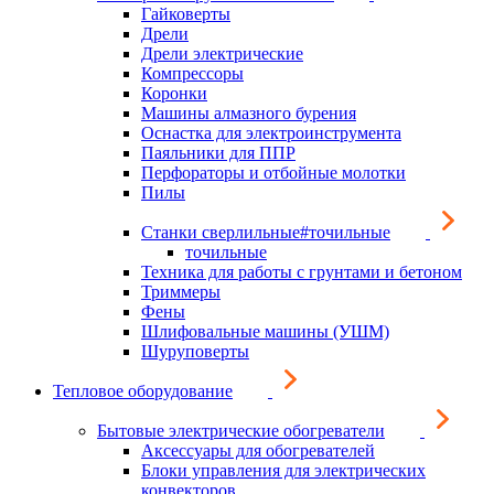
Гайковерты
Дрели
Дрели электрические
Компрессоры
Коронки
Машины алмазного бурения
Оснастка для электроинструмента
Паяльники для ППР
Перфораторы и отбойные молотки
Пилы
Станки сверлильные#точильные
точильные
Техника для работы с грунтами и бетоном
Триммеры
Фены
Шлифовальные машины (УШМ)
Шуруповерты
Тепловое оборудование
Бытовые электрические обогреватели
Аксессуары для обогревателей
Блоки управления для электрических
конвекторов