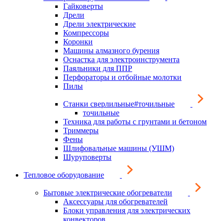
Гайковерты
Дрели
Дрели электрические
Компрессоры
Коронки
Машины алмазного бурения
Оснастка для электроинструмента
Паяльники для ППР
Перфораторы и отбойные молотки
Пилы
Станки сверлильные#точильные
точильные
Техника для работы с грунтами и бетоном
Триммеры
Фены
Шлифовальные машины (УШМ)
Шуруповерты
Тепловое оборудование
Бытовые электрические обогреватели
Аксессуары для обогревателей
Блоки управления для электрических
конвекторов