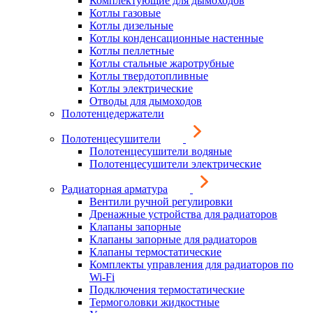
Комплектующие для дымоходов
Котлы газовые
Котлы дизельные
Котлы конденсационные настенные
Котлы пеллетные
Котлы стальные жаротрубные
Котлы твердотопливные
Котлы электрические
Отводы для дымоходов
Полотенцедержатели
Полотенцесушители
Полотенцесушители водяные
Полотенцесушители электрические
Радиаторная арматура
Вентили ручной регулировки
Дренажные устройства для радиаторов
Клапаны запорные
Клапаны запорные для радиаторов
Клапаны термостатические
Комплекты управления для радиаторов по
Wi-Fi
Подключения термостатические
Термоголовки жидкостные