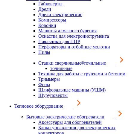
Гайковерты
Дрели
Дрели электрические
Компрессоры
Коронки
Машины алмазного бурения
Оснастка для электроинструмента
Паяльники для ППР
Перфораторы и отбойные молотки
Пилы
Станки сверлильные#точильные
точильные
Техника для работы с грунтами и бетоном
Триммеры
Фены
Шлифовальные машины (УШМ)
Шуруповерты
Тепловое оборудование
Бытовые электрические обогреватели
Аксессуары для обогревателей
Блоки управления для электрических
конвекторов