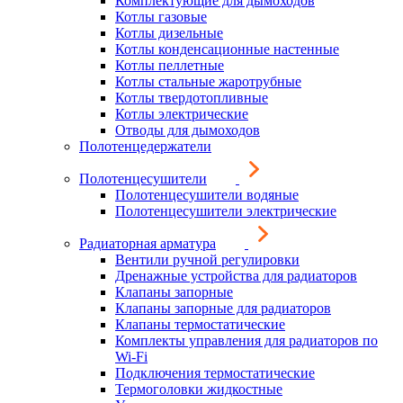
Комплектующие для дымоходов
Котлы газовые
Котлы дизельные
Котлы конденсационные настенные
Котлы пеллетные
Котлы стальные жаротрубные
Котлы твердотопливные
Котлы электрические
Отводы для дымоходов
Полотенцедержатели
Полотенцесушители
Полотенцесушители водяные
Полотенцесушители электрические
Радиаторная арматура
Вентили ручной регулировки
Дренажные устройства для радиаторов
Клапаны запорные
Клапаны запорные для радиаторов
Клапаны термостатические
Комплекты управления для радиаторов по
Wi-Fi
Подключения термостатические
Термоголовки жидкостные