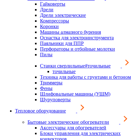
Гайковерты
Дрели
Дрели электрические
Компрессоры
Коронки
Машины алмазного бурения
Оснастка для электроинструмента
Паяльники для ППР
Перфораторы и отбойные молотки
Пилы
Станки сверлильные#точильные
точильные
Техника для работы с грунтами и бетоном
Триммеры
Фены
Шлифовальные машины (УШМ)
Шуруповерты
Тепловое оборудование
Бытовые электрические обогреватели
Аксессуары для обогревателей
Блоки управления для электрических
конвекторов