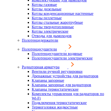
Комплектующие для дымоходов
Котлы газовые
Котлы дизельные
Котлы конденсационные настенные
Котлы пеллетные
Котлы стальные жаротрубные
Котлы твердотопливные
Котлы электрические
Отводы для дымоходов
Полотенцедержатели
Полотенцесушители
Полотенцесушители водяные
Полотенцесушители электрические
Радиаторная арматура
Вентили ручной регулировки
Дренажные устройства для радиаторов
Клапаны запорные
Клапаны запорные для радиаторов
Клапаны термостатические
Комплекты управления для радиаторов по
Wi-Fi
Подключения термостатические
Термоголовки жидкостные