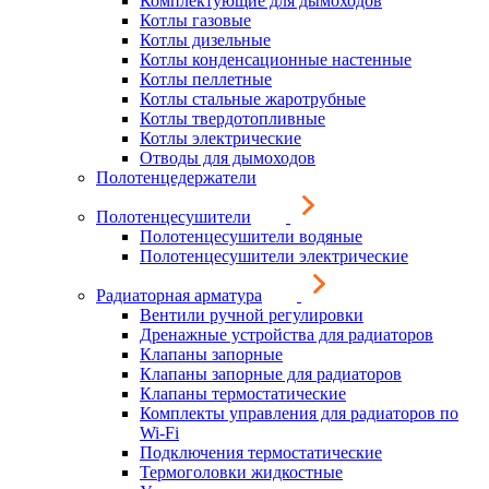
Комплектующие для дымоходов
Котлы газовые
Котлы дизельные
Котлы конденсационные настенные
Котлы пеллетные
Котлы стальные жаротрубные
Котлы твердотопливные
Котлы электрические
Отводы для дымоходов
Полотенцедержатели
Полотенцесушители
Полотенцесушители водяные
Полотенцесушители электрические
Радиаторная арматура
Вентили ручной регулировки
Дренажные устройства для радиаторов
Клапаны запорные
Клапаны запорные для радиаторов
Клапаны термостатические
Комплекты управления для радиаторов по
Wi-Fi
Подключения термостатические
Термоголовки жидкостные