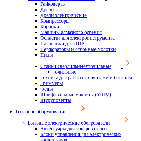
Гайковерты
Дрели
Дрели электрические
Компрессоры
Коронки
Машины алмазного бурения
Оснастка для электроинструмента
Паяльники для ППР
Перфораторы и отбойные молотки
Пилы
Станки сверлильные#точильные
точильные
Техника для работы с грунтами и бетоном
Триммеры
Фены
Шлифовальные машины (УШМ)
Шуруповерты
Тепловое оборудование
Бытовые электрические обогреватели
Аксессуары для обогревателей
Блоки управления для электрических
конвекторов