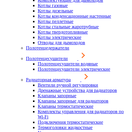
Комплектующие для дымоходов
Котлы газовые
Котлы дизельные
Котлы конденсационные настенные
Котлы пеллетные
Котлы стальные жаротрубные
Котлы твердотопливные
Котлы электрические
Отводы для дымоходов
Полотенцедержатели
Полотенцесушители
Полотенцесушители водяные
Полотенцесушители электрические
Радиаторная арматура
Вентили ручной регулировки
Дренажные устройства для радиаторов
Клапаны запорные
Клапаны запорные для радиаторов
Клапаны термостатические
Комплекты управления для радиаторов по
Wi-Fi
Подключения термостатические
Термоголовки жидкостные