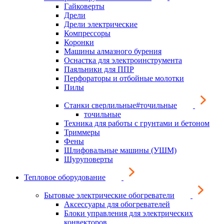
Гайковерты
Дрели
Дрели электрические
Компрессоры
Коронки
Машины алмазного бурения
Оснастка для электроинструмента
Паяльники для ППР
Перфораторы и отбойные молотки
Пилы
Станки сверлильные#точильные
точильные
Техника для работы с грунтами и бетоном
Триммеры
Фены
Шлифовальные машины (УШМ)
Шуруповерты
Тепловое оборудование
Бытовые электрические обогреватели
Аксессуары для обогревателей
Блоки управления для электрических
конвекторов