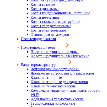
Комплектующие для дымоходов
Котлы газовые
Котлы дизельные
Котлы конденсационные настенные
Котлы пеллетные
Котлы стальные жаротрубные
Котлы твердотопливные
Котлы электрические
Отводы для дымоходов
Полотенцедержатели
Полотенцесушители
Полотенцесушители водяные
Полотенцесушители электрические
Радиаторная арматура
Вентили ручной регулировки
Дренажные устройства для радиаторов
Клапаны запорные
Клапаны запорные для радиаторов
Клапаны термостатические
Комплекты управления для радиаторов по
Wi-Fi
Подключения термостатические
Термоголовки жидкостные