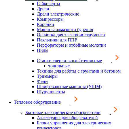
Гайковерты
Дрели
Дрели электрические
Компрессоры
Коронки
Машины алмазного бурения
Оснастка для электроинструмента
Паяльники для ППР
Перфораторы и отбойные молотки
Пилы
Станки сверлильные#точильные
точильные
Техника для работы с грунтами и бетоном
Триммеры
Фены
Шлифовальные машины (УШМ)
Шуруповерты
Тепловое оборудование
Бытовые электрические обогреватели
Аксессуары для обогревателей
Блоки управления для электрических
конвекторов