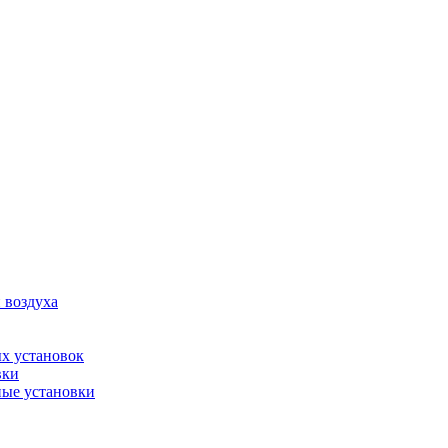
 воздуха
х установок
вки
ые установки