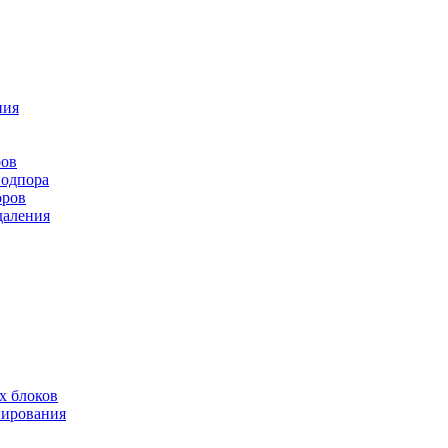
ния
ров
подпора
оров
даления
х блоков
нирования