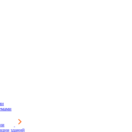
ии
емами
ии
зации зданий