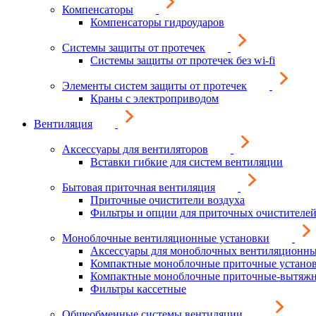
Компенсаторы
Компенсаторы гидроударов
Системы защиты от протечек
Системы защиты от протечек без wi-fi
Элементы систем защиты от протечек
Краны с электроприводом
Вентиляция
Аксессуары для вентиляторов
Вставки гибкие для систем вентиляции
Бытовая приточная вентиляция
Приточные очистители воздуха
Фильтры и опции для приточных очистителей
Моноблочные вентиляционные установки
Аксессуары для моноблочных вентиляционны
Компактные моноблочные приточные устано
Компактные моноблочные приточные-вытяжн
Фильтры кассетные
Общеобменные системы вентиляции