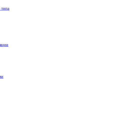
 типа
ляции
ми