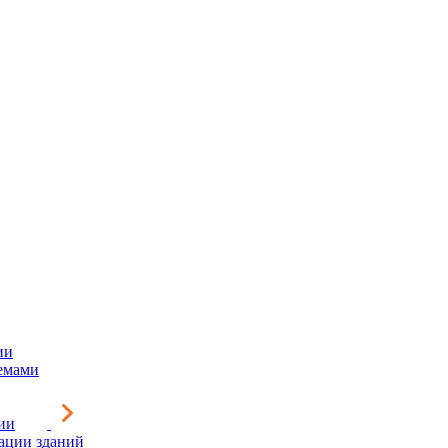
ии
емами
ии
зации зданий