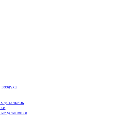
 воздуха
х установок
вки
ые установки