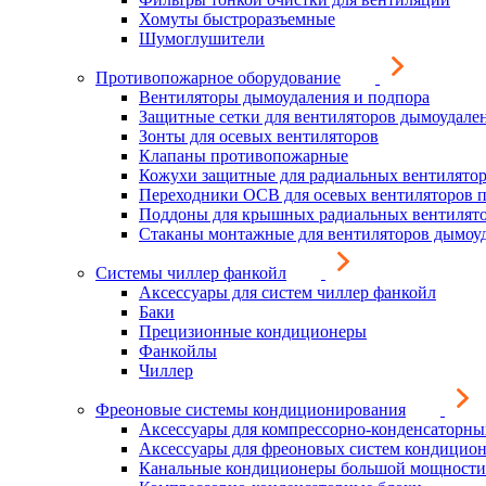
Хомуты быстроразъемные
Шумоглушители
Противопожарное оборудование
Вентиляторы дымоудаления и подпора
Защитные сетки для вентиляторов дымоудале
Зонты для осевых вентиляторов
Клапаны противопожарные
Кожухи защитные для радиальных вентилято
Переходники ОСВ для осевых вентиляторов 
Поддоны для крышных радиальных вентилят
Стаканы монтажные для вентиляторов дымоу
Системы чиллер фанкойл
Аксессуары для систем чиллер фанкойл
Баки
Прецизионные кондиционеры
Фанкойлы
Чиллер
Фреоновые системы кондиционирования
Аксессуары для компрессорно-конденсаторны
Аксессуары для фреоновых систем кондицио
Канальные кондиционеры большой мощности