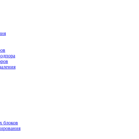
ния
ров
подпора
оров
даления
х блоков
нирования