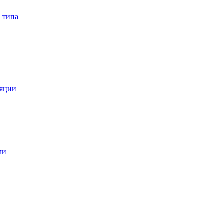
 типа
ляции
ми