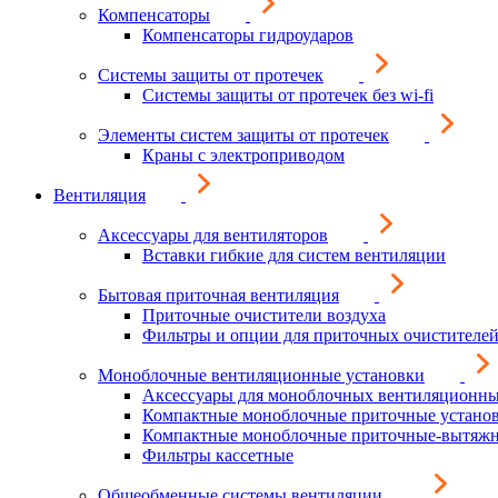
Компенсаторы
Компенсаторы гидроударов
Системы защиты от протечек
Системы защиты от протечек без wi-fi
Элементы систем защиты от протечек
Краны с электроприводом
Вентиляция
Аксессуары для вентиляторов
Вставки гибкие для систем вентиляции
Бытовая приточная вентиляция
Приточные очистители воздуха
Фильтры и опции для приточных очистителей
Моноблочные вентиляционные установки
Аксессуары для моноблочных вентиляционны
Компактные моноблочные приточные устано
Компактные моноблочные приточные-вытяжн
Фильтры кассетные
Общеобменные системы вентиляции