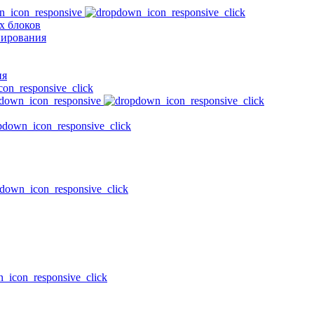
х блоков
нирования
ия