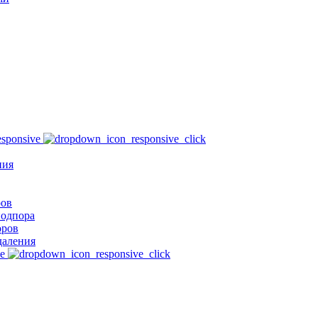
ния
ров
подпора
оров
даления