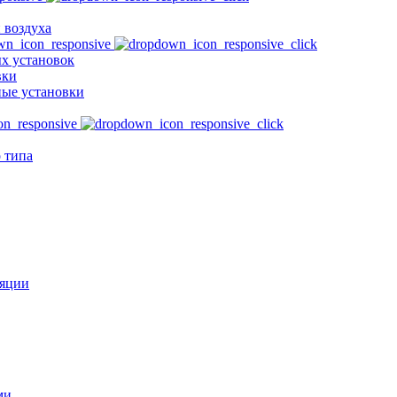
 воздуха
х установок
вки
ые установки
 типа
ляции
ми