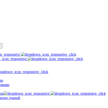
ии
емами
ии
зации зданий