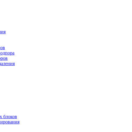
ния
ров
подпора
оров
даления
х блоков
нирования