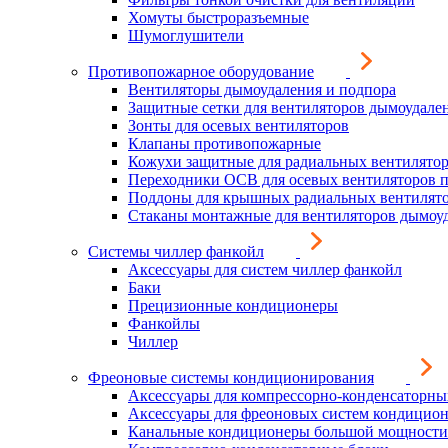
Хомуты быстроразъемные
Шумоглушители
Противопожарное оборудование
Вентиляторы дымоудаления и подпора
Защитные сетки для вентиляторов дымоудале
Зонты для осевых вентиляторов
Клапаны противопожарные
Кожухи защитные для радиальных вентилято
Переходники ОСВ для осевых вентиляторов 
Поддоны для крышных радиальных вентилят
Стаканы монтажные для вентиляторов дымоу
Системы чиллер фанкойл
Аксессуары для систем чиллер фанкойл
Баки
Прецизионные кондиционеры
Фанкойлы
Чиллер
Фреоновые системы кондиционирования
Аксессуары для компрессорно-конденсаторны
Аксессуары для фреоновых систем кондицио
Канальные кондиционеры большой мощности