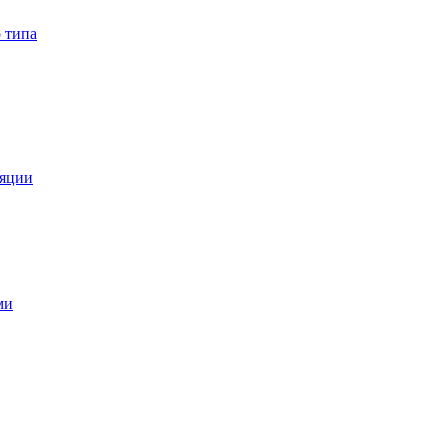
 типа
ляции
ми