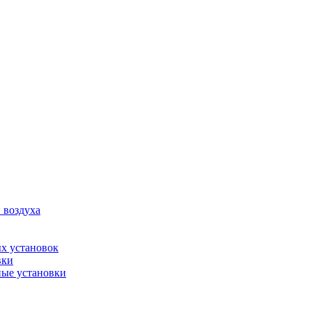
 воздуха
х установок
вки
ые установки