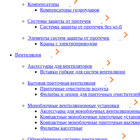
Компенсаторы
Компенсаторы гидроударов
Системы защиты от протечек
Системы защиты от протечек без wi-fi
Элементы систем защиты от протечек
Краны с электроприводом
Вентиляция
Аксессуары для вентиляторов
Вставки гибкие для систем вентиляции
Бытовая приточная вентиляция
Приточные очистители воздуха
Фильтры и опции для приточных очистителей
Моноблочные вентиляционные установки
Аксессуары для моноблочных вентиляционны
Компактные моноблочные приточные устано
Компактные моноблочные приточные-вытяжн
Фильтры кассетные
Общеобменные системы вентиляции