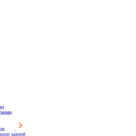
ии
емами
ии
зации зданий