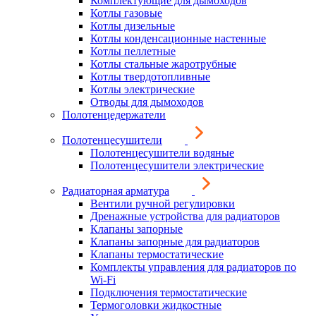
Комплектующие для дымоходов
Котлы газовые
Котлы дизельные
Котлы конденсационные настенные
Котлы пеллетные
Котлы стальные жаротрубные
Котлы твердотопливные
Котлы электрические
Отводы для дымоходов
Полотенцедержатели
Полотенцесушители
Полотенцесушители водяные
Полотенцесушители электрические
Радиаторная арматура
Вентили ручной регулировки
Дренажные устройства для радиаторов
Клапаны запорные
Клапаны запорные для радиаторов
Клапаны термостатические
Комплекты управления для радиаторов по
Wi-Fi
Подключения термостатические
Термоголовки жидкостные