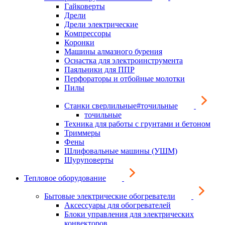
Гайковерты
Дрели
Дрели электрические
Компрессоры
Коронки
Машины алмазного бурения
Оснастка для электроинструмента
Паяльники для ППР
Перфораторы и отбойные молотки
Пилы
Станки сверлильные#точильные
точильные
Техника для работы с грунтами и бетоном
Триммеры
Фены
Шлифовальные машины (УШМ)
Шуруповерты
Тепловое оборудование
Бытовые электрические обогреватели
Аксессуары для обогревателей
Блоки управления для электрических
конвекторов