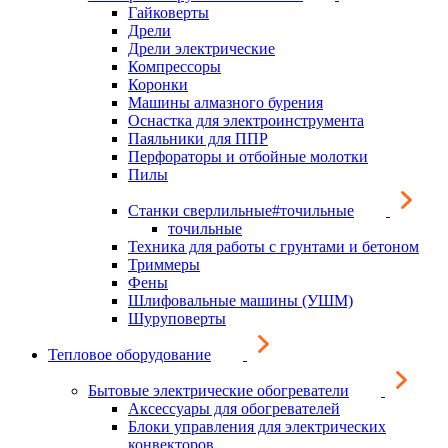
Гайковерты
Дрели
Дрели электрические
Компрессоры
Коронки
Машины алмазного бурения
Оснастка для электроинструмента
Паяльники для ППР
Перфораторы и отбойные молотки
Пилы
Станки сверлильные#точильные
точильные
Техника для работы с грунтами и бетоном
Триммеры
Фены
Шлифовальные машины (УШМ)
Шуруповерты
Тепловое оборудование
Бытовые электрические обогреватели
Аксессуары для обогревателей
Блоки управления для электрических
конвекторов