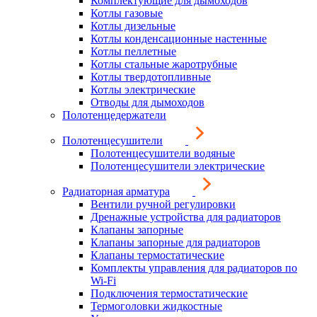
Комплектующие для дымоходов
Котлы газовые
Котлы дизельные
Котлы конденсационные настенные
Котлы пеллетные
Котлы стальные жаротрубные
Котлы твердотопливные
Котлы электрические
Отводы для дымоходов
Полотенцедержатели
Полотенцесушители
Полотенцесушители водяные
Полотенцесушители электрические
Радиаторная арматура
Вентили ручной регулировки
Дренажные устройства для радиаторов
Клапаны запорные
Клапаны запорные для радиаторов
Клапаны термостатические
Комплекты управления для радиаторов по
Wi-Fi
Подключения термостатические
Термоголовки жидкостные