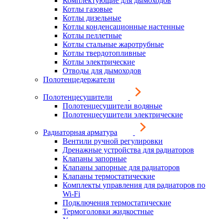
Комплектующие для дымоходов
Котлы газовые
Котлы дизельные
Котлы конденсационные настенные
Котлы пеллетные
Котлы стальные жаротрубные
Котлы твердотопливные
Котлы электрические
Отводы для дымоходов
Полотенцедержатели
Полотенцесушители
Полотенцесушители водяные
Полотенцесушители электрические
Радиаторная арматура
Вентили ручной регулировки
Дренажные устройства для радиаторов
Клапаны запорные
Клапаны запорные для радиаторов
Клапаны термостатические
Комплекты управления для радиаторов по
Wi-Fi
Подключения термостатические
Термоголовки жидкостные