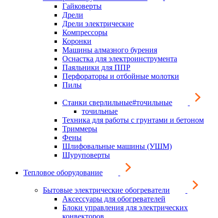
Гайковерты
Дрели
Дрели электрические
Компрессоры
Коронки
Машины алмазного бурения
Оснастка для электроинструмента
Паяльники для ППР
Перфораторы и отбойные молотки
Пилы
Станки сверлильные#точильные
точильные
Техника для работы с грунтами и бетоном
Триммеры
Фены
Шлифовальные машины (УШМ)
Шуруповерты
Тепловое оборудование
Бытовые электрические обогреватели
Аксессуары для обогревателей
Блоки управления для электрических
конвекторов