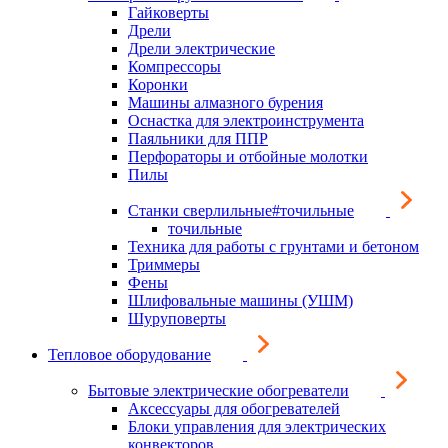
Гайковерты
Дрели
Дрели электрические
Компрессоры
Коронки
Машины алмазного бурения
Оснастка для электроинструмента
Паяльники для ППР
Перфораторы и отбойные молотки
Пилы
Станки сверлильные#точильные
точильные
Техника для работы с грунтами и бетоном
Триммеры
Фены
Шлифовальные машины (УШМ)
Шуруповерты
Тепловое оборудование
Бытовые электрические обогреватели
Аксессуары для обогревателей
Блоки управления для электрических
конвекторов