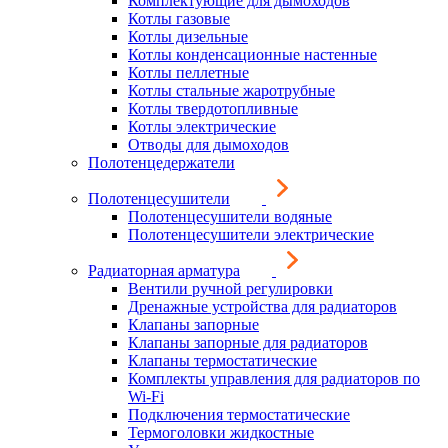
Комплектующие для дымоходов
Котлы газовые
Котлы дизельные
Котлы конденсационные настенные
Котлы пеллетные
Котлы стальные жаротрубные
Котлы твердотопливные
Котлы электрические
Отводы для дымоходов
Полотенцедержатели
Полотенцесушители
Полотенцесушители водяные
Полотенцесушители электрические
Радиаторная арматура
Вентили ручной регулировки
Дренажные устройства для радиаторов
Клапаны запорные
Клапаны запорные для радиаторов
Клапаны термостатические
Комплекты управления для радиаторов по
Wi-Fi
Подключения термостатические
Термоголовки жидкостные