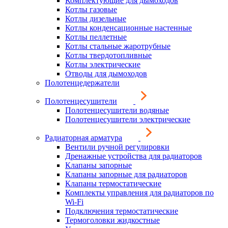
Комплектующие для дымоходов
Котлы газовые
Котлы дизельные
Котлы конденсационные настенные
Котлы пеллетные
Котлы стальные жаротрубные
Котлы твердотопливные
Котлы электрические
Отводы для дымоходов
Полотенцедержатели
Полотенцесушители
Полотенцесушители водяные
Полотенцесушители электрические
Радиаторная арматура
Вентили ручной регулировки
Дренажные устройства для радиаторов
Клапаны запорные
Клапаны запорные для радиаторов
Клапаны термостатические
Комплекты управления для радиаторов по
Wi-Fi
Подключения термостатические
Термоголовки жидкостные