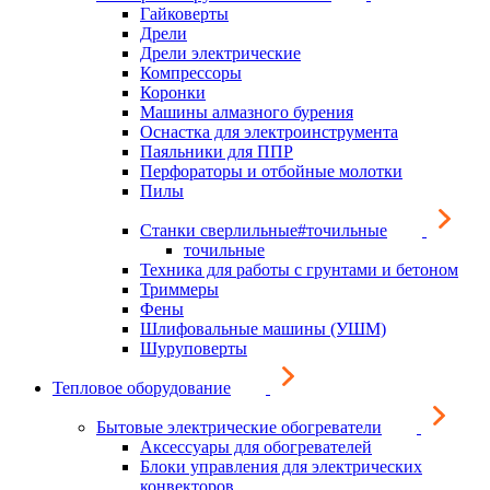
Гайковерты
Дрели
Дрели электрические
Компрессоры
Коронки
Машины алмазного бурения
Оснастка для электроинструмента
Паяльники для ППР
Перфораторы и отбойные молотки
Пилы
Станки сверлильные#точильные
точильные
Техника для работы с грунтами и бетоном
Триммеры
Фены
Шлифовальные машины (УШМ)
Шуруповерты
Тепловое оборудование
Бытовые электрические обогреватели
Аксессуары для обогревателей
Блоки управления для электрических
конвекторов