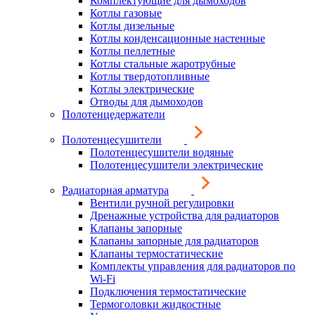
Комплектующие для дымоходов
Котлы газовые
Котлы дизельные
Котлы конденсационные настенные
Котлы пеллетные
Котлы стальные жаротрубные
Котлы твердотопливные
Котлы электрические
Отводы для дымоходов
Полотенцедержатели
Полотенцесушители
Полотенцесушители водяные
Полотенцесушители электрические
Радиаторная арматура
Вентили ручной регулировки
Дренажные устройства для радиаторов
Клапаны запорные
Клапаны запорные для радиаторов
Клапаны термостатические
Комплекты управления для радиаторов по
Wi-Fi
Подключения термостатические
Термоголовки жидкостные