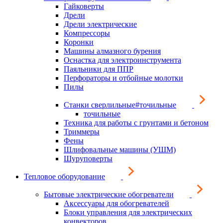
Гайковерты
Дрели
Дрели электрические
Компрессоры
Коронки
Машины алмазного бурения
Оснастка для электроинструмента
Паяльники для ППР
Перфораторы и отбойные молотки
Пилы
Станки сверлильные#точильные
точильные
Техника для работы с грунтами и бетоном
Триммеры
Фены
Шлифовальные машины (УШМ)
Шуруповерты
Тепловое оборудование
Бытовые электрические обогреватели
Аксессуары для обогревателей
Блоки управления для электрических
конвекторов