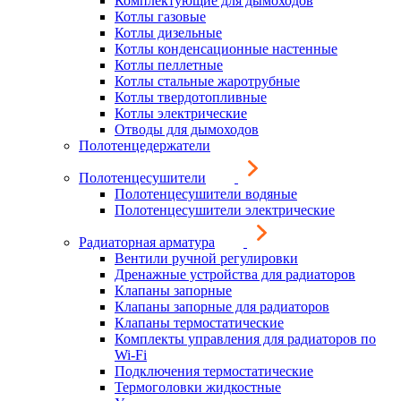
Комплектующие для дымоходов
Котлы газовые
Котлы дизельные
Котлы конденсационные настенные
Котлы пеллетные
Котлы стальные жаротрубные
Котлы твердотопливные
Котлы электрические
Отводы для дымоходов
Полотенцедержатели
Полотенцесушители
Полотенцесушители водяные
Полотенцесушители электрические
Радиаторная арматура
Вентили ручной регулировки
Дренажные устройства для радиаторов
Клапаны запорные
Клапаны запорные для радиаторов
Клапаны термостатические
Комплекты управления для радиаторов по
Wi-Fi
Подключения термостатические
Термоголовки жидкостные