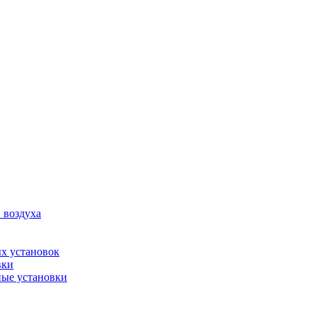
 воздуха
х установок
вки
ые установки