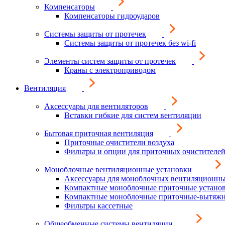
Компенсаторы
Компенсаторы гидроударов
Системы защиты от протечек
Системы защиты от протечек без wi-fi
Элементы систем защиты от протечек
Краны с электроприводом
Вентиляция
Аксессуары для вентиляторов
Вставки гибкие для систем вентиляции
Бытовая приточная вентиляция
Приточные очистители воздуха
Фильтры и опции для приточных очистителей
Моноблочные вентиляционные установки
Аксессуары для моноблочных вентиляционны
Компактные моноблочные приточные устано
Компактные моноблочные приточные-вытяжн
Фильтры кассетные
Общеобменные системы вентиляции