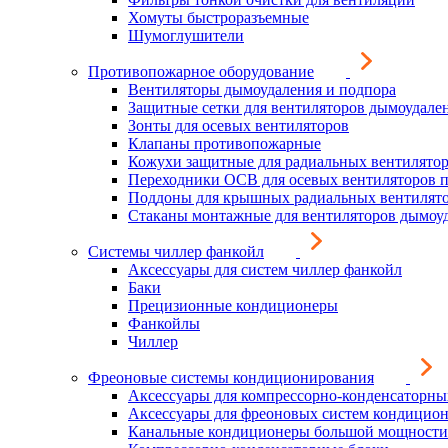
Хомуты быстроразъемные
Шумоглушители
Противопожарное оборудование
Вентиляторы дымоудаления и подпора
Защитные сетки для вентиляторов дымоудале
Зонты для осевых вентиляторов
Клапаны противопожарные
Кожухи защитные для радиальных вентилято
Переходники ОСВ для осевых вентиляторов 
Поддоны для крышных радиальных вентилят
Стаканы монтажные для вентиляторов дымоу
Системы чиллер фанкойл
Аксессуары для систем чиллер фанкойл
Баки
Прецизионные кондиционеры
Фанкойлы
Чиллер
Фреоновые системы кондиционирования
Аксессуары для компрессорно-конденсаторны
Аксессуары для фреоновых систем кондицио
Канальные кондиционеры большой мощности