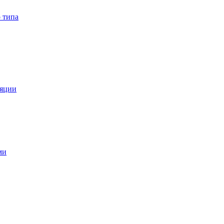
 типа
ляции
ми