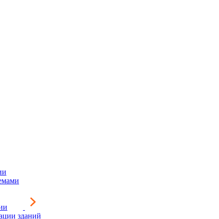
ии
емами
ии
зации зданий