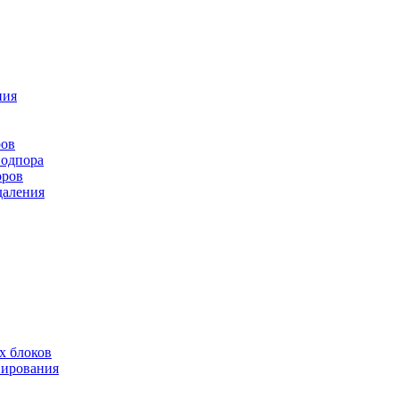
ния
ров
подпора
оров
даления
х блоков
нирования