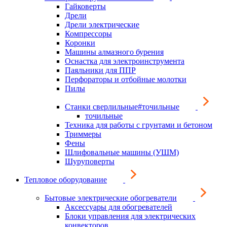
Гайковерты
Дрели
Дрели электрические
Компрессоры
Коронки
Машины алмазного бурения
Оснастка для электроинструмента
Паяльники для ППР
Перфораторы и отбойные молотки
Пилы
Станки сверлильные#точильные
точильные
Техника для работы с грунтами и бетоном
Триммеры
Фены
Шлифовальные машины (УШМ)
Шуруповерты
Тепловое оборудование
Бытовые электрические обогреватели
Аксессуары для обогревателей
Блоки управления для электрических
конвекторов