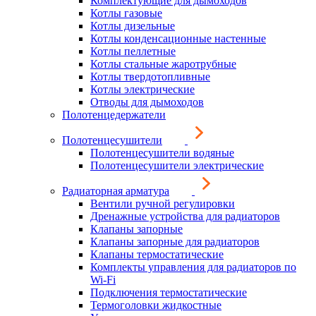
Комплектующие для дымоходов
Котлы газовые
Котлы дизельные
Котлы конденсационные настенные
Котлы пеллетные
Котлы стальные жаротрубные
Котлы твердотопливные
Котлы электрические
Отводы для дымоходов
Полотенцедержатели
Полотенцесушители
Полотенцесушители водяные
Полотенцесушители электрические
Радиаторная арматура
Вентили ручной регулировки
Дренажные устройства для радиаторов
Клапаны запорные
Клапаны запорные для радиаторов
Клапаны термостатические
Комплекты управления для радиаторов по
Wi-Fi
Подключения термостатические
Термоголовки жидкостные