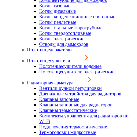
Комплектующие для дымоходов
Котлы газовые
Котлы дизельные
Котлы конденсационные настенные
Котлы пеллетные
Котлы стальные жаротрубные
Котлы твердотопливные
Котлы электрические
Отводы для дымоходов
Полотенцедержатели
Полотенцесушители
Полотенцесушители водяные
Полотенцесушители электрические
Радиаторная арматура
Вентили ручной регулировки
Дренажные устройства для радиаторов
Клапаны запорные
Клапаны запорные для радиаторов
Клапаны термостатические
Комплекты управления для радиаторов по
Wi-Fi
Подключения термостатические
Термоголовки жидкостные