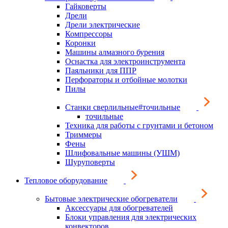
Гайковерты
Дрели
Дрели электрические
Компрессоры
Коронки
Машины алмазного бурения
Оснастка для электроинструмента
Паяльники для ППР
Перфораторы и отбойные молотки
Пилы
Станки сверлильные#точильные
точильные
Техника для работы с грунтами и бетоном
Триммеры
Фены
Шлифовальные машины (УШМ)
Шуруповерты
Тепловое оборудование
Бытовые электрические обогреватели
Аксессуары для обогревателей
Блоки управления для электрических
конвекторов