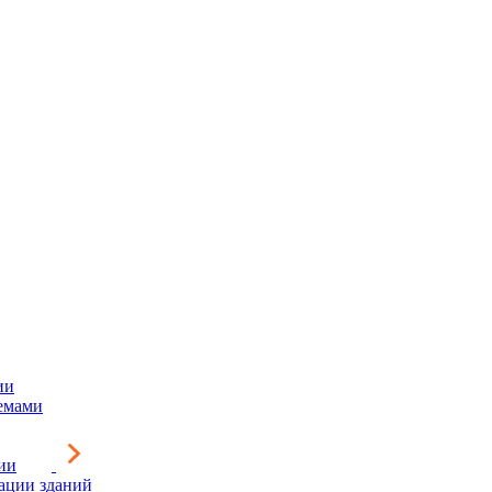
ии
емами
ии
зации зданий