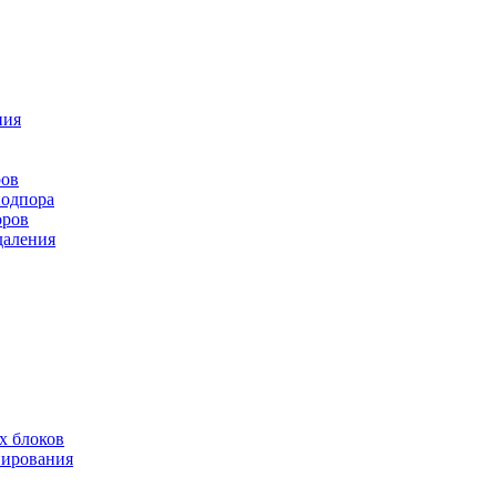
ния
ров
подпора
оров
даления
х блоков
нирования