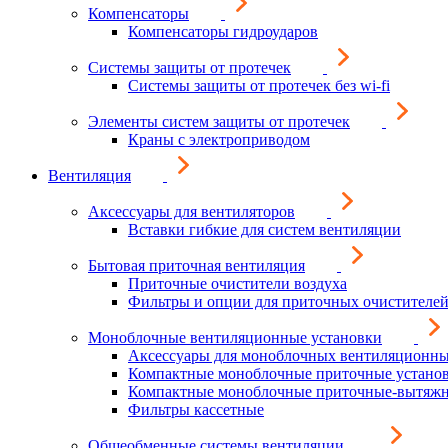
Компенсаторы
Компенсаторы гидроударов
Системы защиты от протечек
Системы защиты от протечек без wi-fi
Элементы систем защиты от протечек
Краны с электроприводом
Вентиляция
Аксессуары для вентиляторов
Вставки гибкие для систем вентиляции
Бытовая приточная вентиляция
Приточные очистители воздуха
Фильтры и опции для приточных очистителей
Моноблочные вентиляционные установки
Аксессуары для моноблочных вентиляционны
Компактные моноблочные приточные устано
Компактные моноблочные приточные-вытяжн
Фильтры кассетные
Общеобменные системы вентиляции