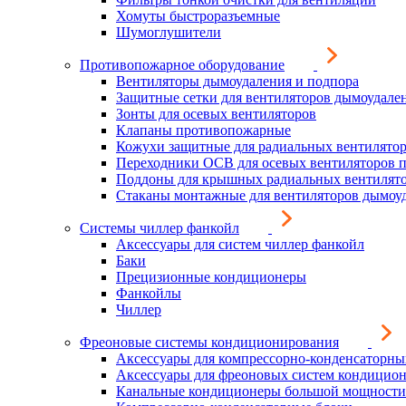
Хомуты быстроразъемные
Шумоглушители
Противопожарное оборудование
Вентиляторы дымоудаления и подпора
Защитные сетки для вентиляторов дымоудале
Зонты для осевых вентиляторов
Клапаны противопожарные
Кожухи защитные для радиальных вентилято
Переходники ОСВ для осевых вентиляторов 
Поддоны для крышных радиальных вентилят
Стаканы монтажные для вентиляторов дымоу
Системы чиллер фанкойл
Аксессуары для систем чиллер фанкойл
Баки
Прецизионные кондиционеры
Фанкойлы
Чиллер
Фреоновые системы кондиционирования
Аксессуары для компрессорно-конденсаторны
Аксессуары для фреоновых систем кондицио
Канальные кондиционеры большой мощности