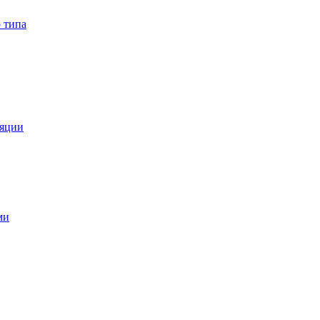
 типа
ляции
ми