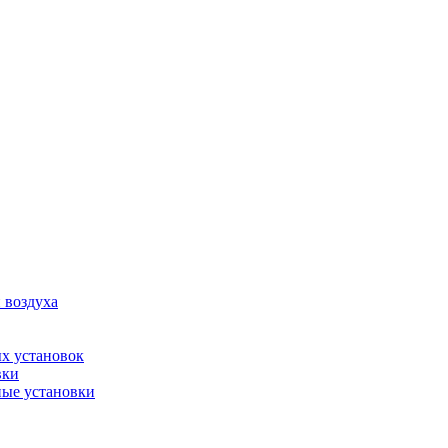
 воздуха
х установок
вки
ые установки