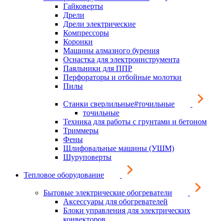
Гайковерты
Дрели
Дрели электрические
Компрессоры
Коронки
Машины алмазного бурения
Оснастка для электроинструмента
Паяльники для ППР
Перфораторы и отбойные молотки
Пилы
Станки сверлильные#точильные
точильные
Техника для работы с грунтами и бетоном
Триммеры
Фены
Шлифовальные машины (УШМ)
Шуруповерты
Тепловое оборудование
Бытовые электрические обогреватели
Аксессуары для обогревателей
Блоки управления для электрических
конвекторов