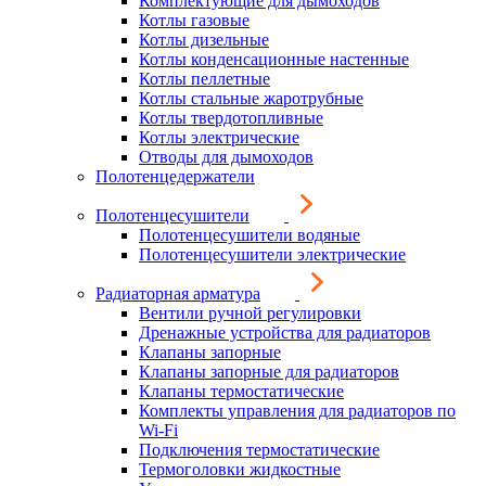
Комплектующие для дымоходов
Котлы газовые
Котлы дизельные
Котлы конденсационные настенные
Котлы пеллетные
Котлы стальные жаротрубные
Котлы твердотопливные
Котлы электрические
Отводы для дымоходов
Полотенцедержатели
Полотенцесушители
Полотенцесушители водяные
Полотенцесушители электрические
Радиаторная арматура
Вентили ручной регулировки
Дренажные устройства для радиаторов
Клапаны запорные
Клапаны запорные для радиаторов
Клапаны термостатические
Комплекты управления для радиаторов по
Wi-Fi
Подключения термостатические
Термоголовки жидкостные