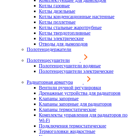
Комплектующие для дымоходов
Котлы газовые
Котлы дизельные
Котлы конденсационные настенные
Котлы пеллетные
Котлы стальные жаротрубные
Котлы твердотопливные
Котлы электрические
Отводы для дымоходов
Полотенцедержатели
Полотенцесушители
Полотенцесушители водяные
Полотенцесушители электрические
Радиаторная арматура
Вентили ручной регулировки
Дренажные устройства для радиаторов
Клапаны запорные
Клапаны запорные для радиаторов
Клапаны термостатические
Комплекты управления для радиаторов по
Wi-Fi
Подключения термостатические
Термоголовки жидкостные