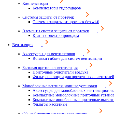
Компенсаторы
Компенсаторы гидроударов
Системы защиты от протечек
Системы защиты от протечек без wi-fi
Элементы систем защиты от протечек
Краны с электроприводом
Вентиляция
Аксессуары для вентиляторов
Вставки гибкие для систем вентиляции
Бытовая приточная вентиляция
Приточные очистители воздуха
Фильтры и опции для приточных очистителей
Моноблочные вентиляционные установки
Аксессуары для моноблочных вентиляционны
Компактные моноблочные приточные устано
Компактные моноблочные приточные-вытяжн
Фильтры кассетные
Общеобменные системы вентиляции