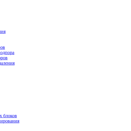
ния
ров
подпора
оров
даления
х блоков
нирования