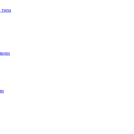
 типа
ляции
ми