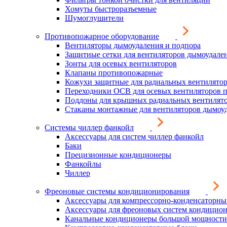
Хомуты быстроразъемные
Шумоглушители
Противопожарное оборудование
Вентиляторы дымоудаления и подпора
Защитные сетки для вентиляторов дымоудале
Зонты для осевых вентиляторов
Клапаны противопожарные
Кожухи защитные для радиальных вентилято
Переходники ОСВ для осевых вентиляторов 
Поддоны для крышных радиальных вентилят
Стаканы монтажные для вентиляторов дымоу
Системы чиллер фанкойл
Аксессуары для систем чиллер фанкойл
Баки
Прецизионные кондиционеры
Фанкойлы
Чиллер
Фреоновые системы кондиционирования
Аксессуары для компрессорно-конденсаторны
Аксессуары для фреоновых систем кондицио
Канальные кондиционеры большой мощности