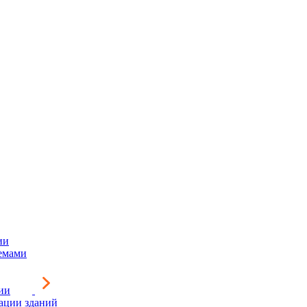
ии
емами
ии
зации зданий