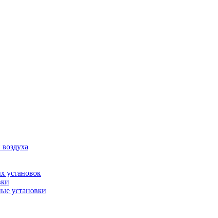
 воздуха
х установок
вки
ые установки