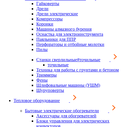
Гайковерты
Дрели
Дрели электрические
Компрессоры
Коронки
Машины алмазного бурения
Оснастка для электроинструмента
Паяльники для ППР
Перфораторы и отбойные молотки
Пилы
Станки сверлильные#точильные
точильные
Техника для работы с грунтами и бетоном
Триммеры
Фены
Шлифовальные машины (УШМ)
Шуруповерты
Тепловое оборудование
Бытовые электрические обогреватели
Аксессуары для обогревателей
Блоки управления для электрических
конвекторов