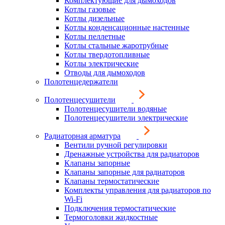
Комплектующие для дымоходов
Котлы газовые
Котлы дизельные
Котлы конденсационные настенные
Котлы пеллетные
Котлы стальные жаротрубные
Котлы твердотопливные
Котлы электрические
Отводы для дымоходов
Полотенцедержатели
Полотенцесушители
Полотенцесушители водяные
Полотенцесушители электрические
Радиаторная арматура
Вентили ручной регулировки
Дренажные устройства для радиаторов
Клапаны запорные
Клапаны запорные для радиаторов
Клапаны термостатические
Комплекты управления для радиаторов по
Wi-Fi
Подключения термостатические
Термоголовки жидкостные