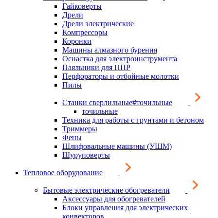
Гайковерты
Дрели
Дрели электрические
Компрессоры
Коронки
Машины алмазного бурения
Оснастка для электроинструмента
Паяльники для ППР
Перфораторы и отбойные молотки
Пилы
Станки сверлильные#точильные
точильные
Техника для работы с грунтами и бетоном
Триммеры
Фены
Шлифовальные машины (УШМ)
Шуруповерты
Тепловое оборудование
Бытовые электрические обогреватели
Аксессуары для обогревателей
Блоки управления для электрических
конвекторов