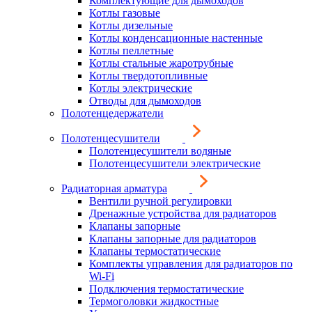
Комплектующие для дымоходов
Котлы газовые
Котлы дизельные
Котлы конденсационные настенные
Котлы пеллетные
Котлы стальные жаротрубные
Котлы твердотопливные
Котлы электрические
Отводы для дымоходов
Полотенцедержатели
Полотенцесушители
Полотенцесушители водяные
Полотенцесушители электрические
Радиаторная арматура
Вентили ручной регулировки
Дренажные устройства для радиаторов
Клапаны запорные
Клапаны запорные для радиаторов
Клапаны термостатические
Комплекты управления для радиаторов по
Wi-Fi
Подключения термостатические
Термоголовки жидкостные