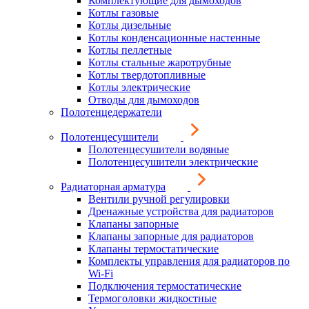
Комплектующие для дымоходов
Котлы газовые
Котлы дизельные
Котлы конденсационные настенные
Котлы пеллетные
Котлы стальные жаротрубные
Котлы твердотопливные
Котлы электрические
Отводы для дымоходов
Полотенцедержатели
Полотенцесушители
Полотенцесушители водяные
Полотенцесушители электрические
Радиаторная арматура
Вентили ручной регулировки
Дренажные устройства для радиаторов
Клапаны запорные
Клапаны запорные для радиаторов
Клапаны термостатические
Комплекты управления для радиаторов по
Wi-Fi
Подключения термостатические
Термоголовки жидкостные